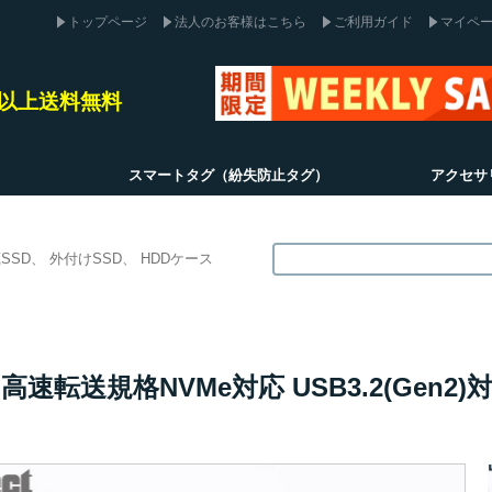
トップページ
法人のお客様はこちら
ご利用ガイド
マイペ
込)以上送料無料
スマートタグ（紛失防止タグ）
アクセサ
SSD
外付けSSD
HDDケース
 高速転送規格NVMe対応 USB3.2(Gen2)対応
】