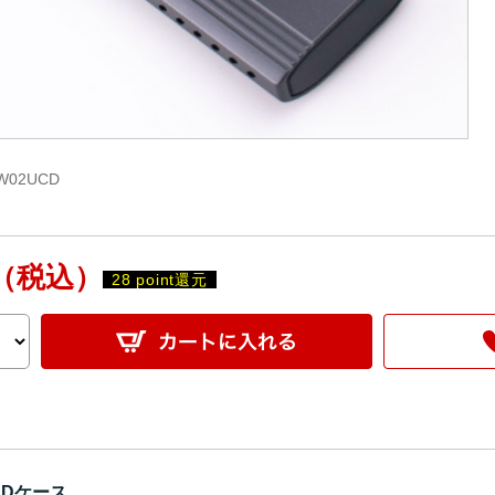
W02UCD
（税込）
28 point還元
SDケース