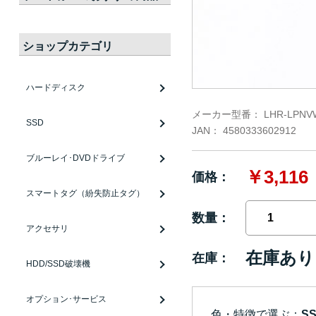
ショップカテゴリ
ハードディスク
メーカー型番：
LHR-LPNV
SSD
JAN：
4580333602912
ブルーレイ･DVDドライブ
￥3,116
価格：
スマートタグ（紛失防止タグ）
数量：
アクセサリ
在庫あり
在庫：
HDD/SSD破壊機
オプション･サービス
色・特徴で選ぶ：
S