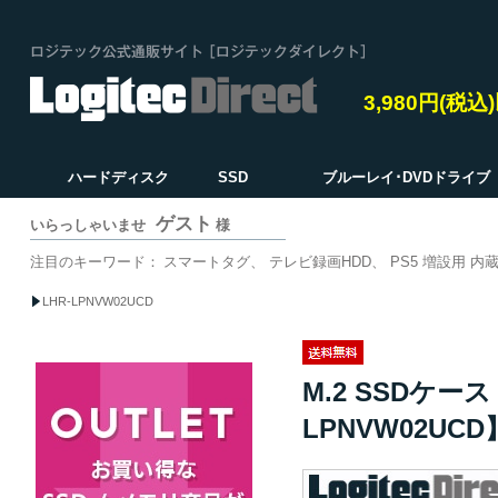
3,980円(税
ハードディスク
SSD
ブルーレイ･DVDドライブ
ゲスト
いらっしゃいませ
様
注目のキーワード：
スマートタグ
テレビ録画HDD
PS5 増設用 内蔵
LHR-LPNVW02UCD
M.2 SSDケース
LPNVW02UCD