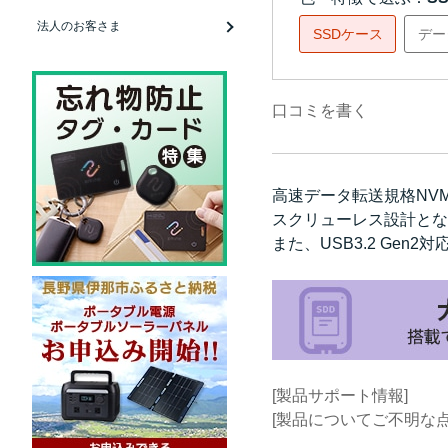
法人のお客さま
SSDケース
デー
口コミを書く
高速データ転送規格NVM
スクリューレス設計とな
また、USB3.2 Gen
[製品サポート情報]
[製品についてご不明な