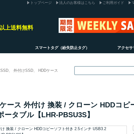
トップページ
法人のお客様はこちら
ご利用ガイド
込)以上送料無料
スマートタグ（紛失防止タグ）
アクセサ
SSD
外付けSSD
HDDケース
ケース 外付け 換装 / クローン HDDコピー
0) ポータブル【LHR-PBSU3S】