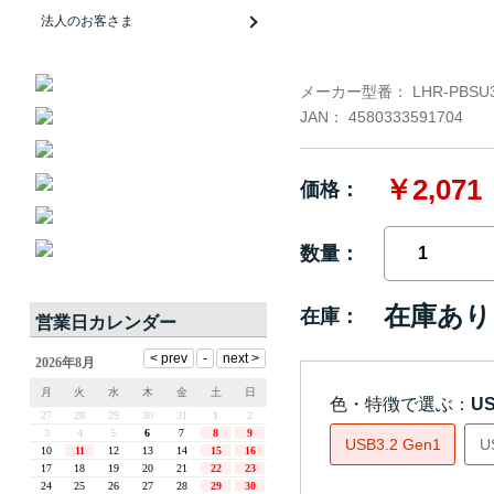
法人のお客さま
メーカー型番：
LHR-PBSU
JAN：
4580333591704
￥2,071
価格：
数量：
在庫あり
在庫：
営業日カレンダー
色・特徴で選ぶ：
US
USB3.2 Gen1
U