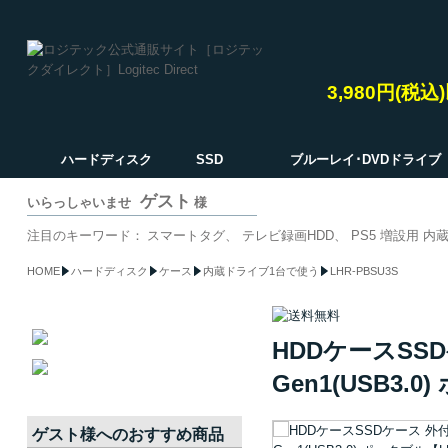
3,980円(税
ハードディスク
SSD
ブルーレイ･DVDドライブ
ゲスト
いらっしゃいませ
様
注目のキーワード：
スマートタグ
テレビ録画HDD
PS5 増設用 内蔵
HOME
ハードディスク
ケース
内蔵ドライブ1台で使う
LHR-PBSU3S
HDDケースSSD
Gen1(USB3.
ゲスト
様へのおすすめ商品