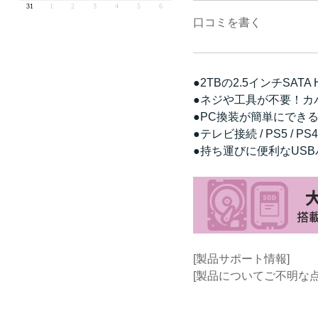
口コミを書く
●2TBの2.5インチSAT
●ネジや工具が不要！カ
●PC換装が簡単にできる「H
●テレビ接続 / PS5 /
●持ち運びに便利なUS
[製品サポート情報]
[製品についてご不明な