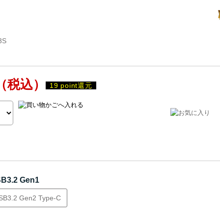
3S
（税込）
19 point還元
B3.2 Gen1
SB3.2 Gen2 Type-C