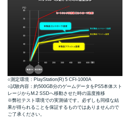
○測定環境：PlayStation(R) 5 CFI-1000A
○試験内容：約500GB分のゲームデータをPS5本体スト
レージからM.2 SSDへ移動させた時の温度推移
※弊社テスト環境での実測値です。必ずしも同様な結
果が得られることを保証するものではありませんので
ご了承ください。