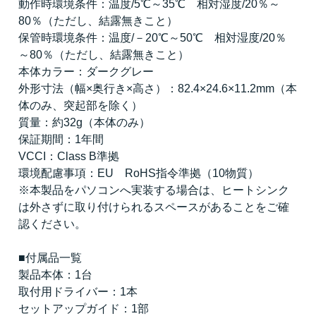
動作時環境条件：温度/5℃～35℃ 相対湿度/20％～
80％（ただし、結露無きこと）
保管時環境条件：温度/－20℃～50℃ 相対湿度/20％
～80％（ただし、結露無きこと）
本体カラー：ダークグレー
外形寸法（幅×奥行き×高さ）：82.4×24.6×11.2mm（本
体のみ、突起部を除く）
質量：約32g（本体のみ）
保証期間：1年間
VCCI：Class B準拠
環境配慮事項：EU RoHS指令準拠（10物質）
※本製品をパソコンへ実装する場合は、ヒートシンク
は外さずに取り付けられるスペースがあることをご確
認ください。
■付属品一覧
製品本体：1台
取付用ドライバー：1本
セットアップガイド：1部