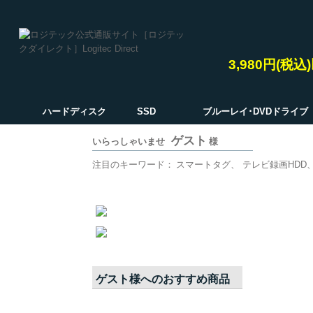
3,980円(税
ハードディスク
SSD
ブルーレイ･DVDドライブ
ゲスト
いらっしゃいませ
様
注目のキーワード：
スマートタグ
テレビ録画HDD
ゲスト
様へのおすすめ商品