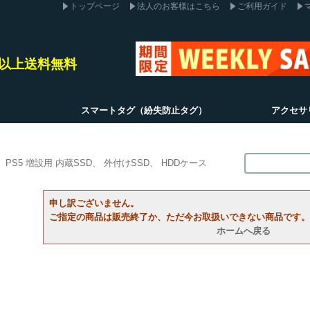
トップページ
法人のお客様はこちら
ご利用ガイド
込)以上送料無料
スマートタグ（紛失防止タグ）
アクセサ
PS5 増設用 内蔵SSD
外付けSSD
HDDケース
申し訳ございません。
ご指定の商品は販売終了か、ただ今お取扱いできない商品です。
ホームへ戻る