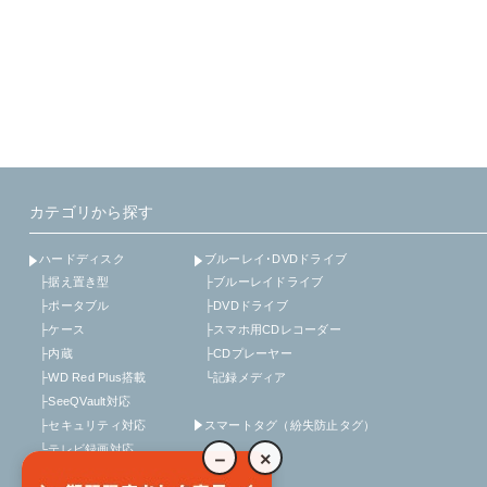
カテゴリから探す
ハードディスク
ブルーレイ･DVDドライブ
├据え置き型
├ブルーレイドライブ
├ポータブル
├DVDドライブ
├ケース
├スマホ用CDレコーダー
├内蔵
├CDプレーヤー
├WD Red Plus搭載
└記録メディア
├SeeQVault対応
├セキュリティ対応
スマートタグ（紛失防止タグ）
└テレビ録画対応
－
×
アクセサリ