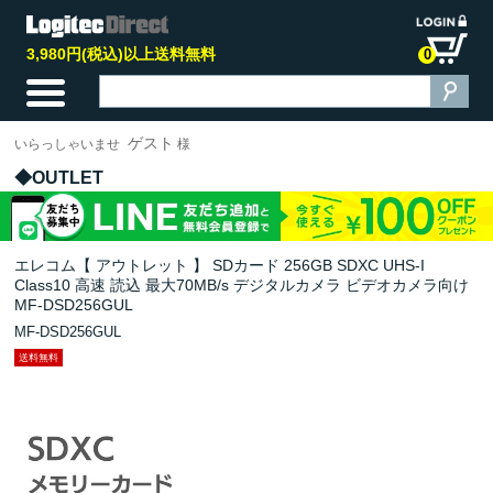
3,980円(税込)以上送料無料
0
ゲスト
いらっしゃいませ
様
OUTLET
エレコム【 アウトレット 】 SDカード 256GB SDXC UHS-I
Class10 高速 読込 最大70MB/s デジタルカメラ ビデオカメラ向け
MF-DSD256GUL
MF-DSD256GUL
送料無料