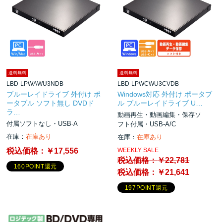
送料無料
送料無料
LBD-LPWAWU3NDB
LBD-LPWCWU3CVDB
ブルーレイドライブ 外付け ポ
Windows対応 外付け ポータブ
ータブル ソフト無し DVDド
ル ブルーレイドライブ U…
ラ…
動画再生・動画編集・保存ソ
付属ソフトなし・USB-A
フト付属・USB-A/C
在庫：
在庫あり
在庫：
在庫あり
税込価格：
￥17,556
WEEKLY SALE
税込価格：
￥22,781
160POINT還元
税込価格：
￥21,641
197POINT還元