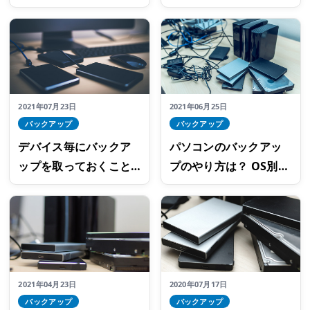
ば良い？ 長期保存には
レージの使用容量を減
ブルーレイがおすすめ
らす方法
2021年07月23日
2021年06月25日
バックアップ
バックアップ
デバイス毎にバックア
パソコンのバックアッ
ップを取っておくこと
プのやり方は？ OS別の
が重要！スマホ・パソ
操作方法と注意点
コンのバックアップ方
法を解説
2021年04月23日
2020年07月17日
バックアップ
バックアップ