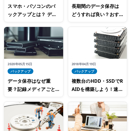
スマホ・パソコンのバ
長期間のデータ保存は
ックアップとは？ デー
どうすれば良い？おす
タが消えるのを防ぐ取
すめの方法やポイント
り方のコツ
とは
2020年05月15日
2018年04月19日
バックアップ
バックアップ
データ保存はなぜ重
複数台のHDD・SSDでR
要？記録メディアごと
AIDを構築しよう！速度
の特長を知って保存先
や安全性を高める方法
を考えよう