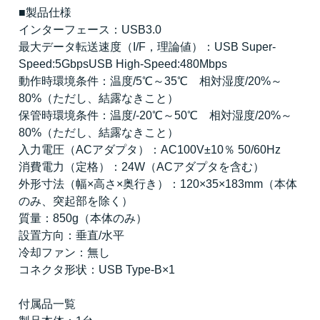
■製品仕様
インターフェース：USB3.0
最大データ転送速度（I/F，理論値）：USB Super-
Speed:5GbpsUSB High-Speed:480Mbps
動作時環境条件：温度/5℃～35℃ 相対湿度/20%～
80%（ただし、結露なきこと）
保管時環境条件：温度/-20℃～50℃ 相対湿度/20%～
80%（ただし、結露なきこと）
入力電圧（ACアダプタ）：AC100V±10％ 50/60Hz
消費電力（定格）：24W（ACアダプタを含む）
外形寸法（幅×高さ×奥行き）：120×35×183mm（本体
のみ、突起部を除く）
質量：850g（本体のみ）
設置方向：垂直/水平
冷却ファン：無し
コネクタ形状：USB Type-B×1
付属品一覧