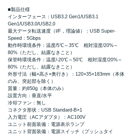
■製品仕様
インターフェース：USB3.2 Gen1/USB3.1
Gen1/USB3.0/USB2.0
最大データ転送速度（I/F，理論値）：USB Super-
Speed：5Gbps
動作時環境条件：温度/5℃～35℃ 相対湿度/20%～
80%（ただし、結露なきこと）
保管時環境条件：温度/-20℃～50℃ 相対湿度/20%～
80%（ただし、結露なきこと）
外形寸法（幅×高さ×奥行き）：120×35×183mm（本体
のみ、突起部を除く）
質量：約850g（本体のみ）
設置方向：垂直/水平
冷却ファン：無し
コネクタ形状：USB Standard-B×1
入力電圧（ACアダプタ）：AC100V
ユニット前面装備：電源表示ランプ
ユニット背面装備：電源スイッチ（プッシュタイ