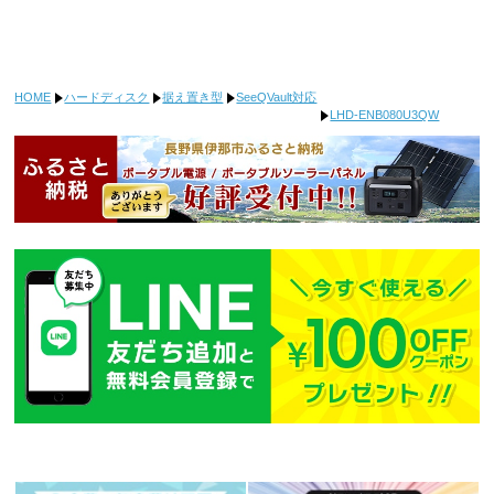
HOME
ハードディスク
据え置き型
SeeQVault対応
LHD-ENB080U3QW