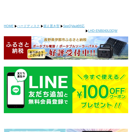
HOME
ハードディスク
据え置き型
SeeQVault対応
LHD-ENB040U3QW