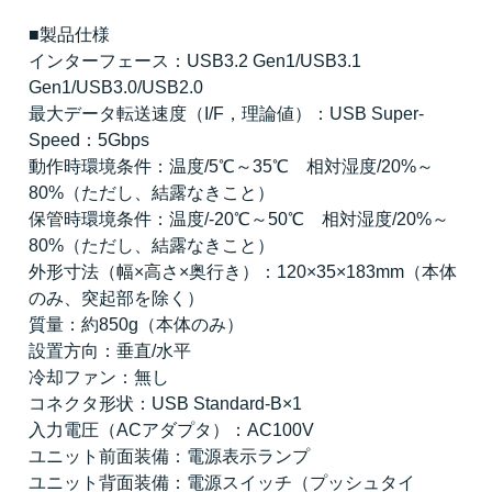
■製品仕様
インターフェース：USB3.2 Gen1/USB3.1
Gen1/USB3.0/USB2.0
最大データ転送速度（I/F，理論値）：USB Super-
Speed：5Gbps
動作時環境条件：温度/5℃～35℃ 相対湿度/20%～
80%（ただし、結露なきこと）
保管時環境条件：温度/-20℃～50℃ 相対湿度/20%～
80%（ただし、結露なきこと）
外形寸法（幅×高さ×奥行き）：120×35×183mm（本体
のみ、突起部を除く）
質量：約850g（本体のみ）
設置方向：垂直/水平
冷却ファン：無し
コネクタ形状：USB Standard-B×1
入力電圧（ACアダプタ）：AC100V
ユニット前面装備：電源表示ランプ
ユニット背面装備：電源スイッチ（プッシュタイ