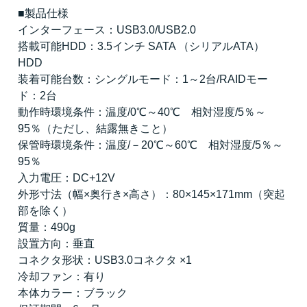
■製品仕様
インターフェース：USB3.0/USB2.0
搭載可能HDD：3.5インチ SATA （シリアルATA）
HDD
装着可能台数：シングルモード：1～2台/RAIDモー
ド：2台
動作時環境条件：温度/0℃～40℃ 相対湿度/5％～
95％（ただし、結露無きこと）
保管時環境条件：温度/－20℃～60℃ 相対湿度/5％～
95％
入力電圧：DC+12V
外形寸法（幅×奥行き×高さ）：80×145×171mm（突起
部を除く）
質量：490g
設置方向：垂直
コネクタ形状：USB3.0コネクタ ×1
冷却ファン：有り
本体カラー：ブラック