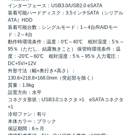
インターフェース：USB3.0/USB2.0 eSATA
装着可能ハードディスク：3.5インチSATA（シリアル
ATA）HDD
装着可能台数：シングルモード：1～4台/RAIDモー
ド：2～4台
動作時環境条件：温度：0℃～40℃ 相対湿度：5％～
95％（ただし、結露無きこと） 保管時環境条件：温
度：-20℃～60℃ 相対湿度：5％～95％ 入力電圧：
DC+5V/+12V
外形寸法（幅×奥行き×高さ）：
130.6×218.8×168.0mm（突起部を除く）
質量：1.8kg
設置方向：水平
コネクタ形状：USB3.0コネクタ ×1 eSATAコネクタ
×1
冷却ファン：有り
本体カラー：ブラック
保証期間：6ヶ月