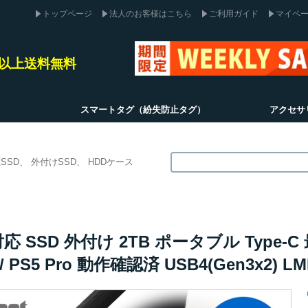
トップページ
法人のお客様はこちら
ご利用ガイド
マイペ
込)以上送料無料
スマートタグ（紛失防止タグ）
アクセサ
SSD
外付けSSD
HDDケース
4対応 SSD 外付け 2TB ポータブル Type-C
5 / PS5 Pro 動作確認済 USB4(Gen3x2) 