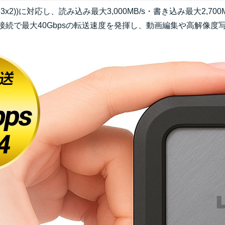
4(Gen3x2))に対応し、読み込み最大3,000MB/s・書き込み最大
の接続で最大40Gbpsの転送速度を発揮し、動画編集や高解像