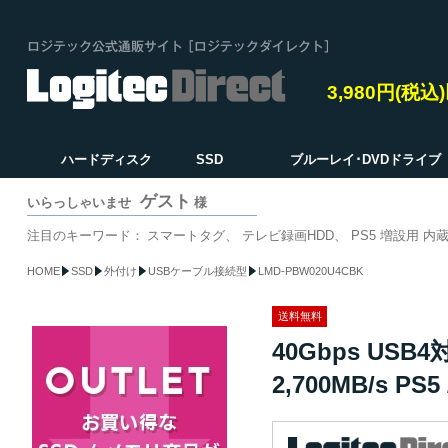
3,980円(税
ハードディスク
SSD
ブルーレイ･DVDドライブ
ゲスト
いらっしゃいませ
様
注目のキーワード：
スマートタグ
テレビ録画HDD
PS5 増設用 内蔵
HOME
SSD
外付け
USBケーブル接続型
LMD-PBW020U4CBK
送料無料
40Gbps USB
2,700MB/s PS