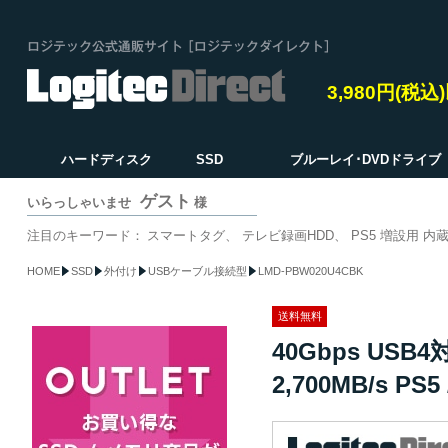
3,980円(税
ハードディスク
SSD
ブルーレイ･DVDドライブ
ゲスト
いらっしゃいませ
様
注目のキーワード：
スマートタグ
テレビ録画HDD
PS5 増設用 内蔵
HOME
SSD
外付け
USBケーブル接続型
LMD-PBW020U4CBK
送料無料
40Gbps USB
2,700MB/s PS