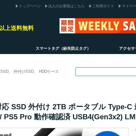
トップページ
法人のお客様はこちら
ご利用ガイド
マイペ
込)以上送料無料
スマートタグ（紛失防止タグ）
アクセサ
SSD
外付けSSD
HDDケース
4対応 SSD 外付け 2TB ポータブル Type-C
5 / PS5 Pro 動作確認済 USB4(Gen3x2) 