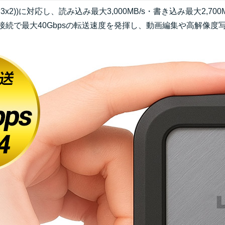
4(Gen3x2))に対応し、読み込み最大3,000MB/s・書き込み最大
の接続で最大40Gbpsの転送速度を発揮し、動画編集や高解像