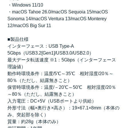
・Windows 11/10
・macOS Tahoe 26.0/macOS Sequoia 15/macOS
Sonoma 14/macOS Ventura 13/macOS Monterey
12/macOS Big Sur 11
■製品仕様
インターフェース：USB Type-A
5Gbps（USB3.2[Gen1]/USB3.0/USB2.0）
最大データ転送速度 ※1：5Gbps（インターフェース
理論値）
動作時環境条件：温度/5℃～35℃ 相対湿度/20％～
80％（ただし、結露無きこと）
保管時環境条件：温度/－20℃～50℃ 相対湿度/20％
～80％（ただし、結露無きこと）
入力電圧：DC+5V（USBポートより供給）
外形寸法（幅×奥行き×高さ）：19×67.1×8mm（本体の
み、突起部を除く）
質量：約28g（本体のみ）