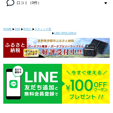
口コミ（0件）
HOME
SSD
外付け
スティック型
LMD-SPDL100U3