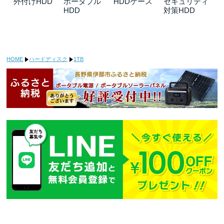
外付けHDD
ポータブル
HDDケース
セキュリティ
Se
HDD
対策HDD
応
HOME
ハードディスク
1TB