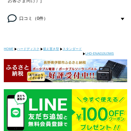
お客さま向け）]
口コミ（0件）
HOME
ハードディスク
据え置き型
スタンダード
LHD-ENA010U3WS