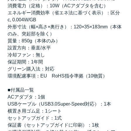
消費電力（定格）：10W（ACアダプタを含む）
エネルギー消費効率（省エネ法に基づく表示）：区分
c, 0.004W/GB
外形寸法（幅×高さ×奥行き）：120×35×183mm（本体
のみ、突起部を除く）
質量：850g（本体のみ）
設置方向：垂直/水平
冷却ファン：無し
保証期間：1年間
グリーン購入法：対応
環境配慮事項：EU RoHS指令準拠（10物質）
■付属品一覧
ACアダプタ：1個
USBケーブル（USB3.0Super-Speed対応）：1本
横置き用ゴム足：1シート
セットアップガイド：1式
保証書（セットアップガイドに印刷）：1枚