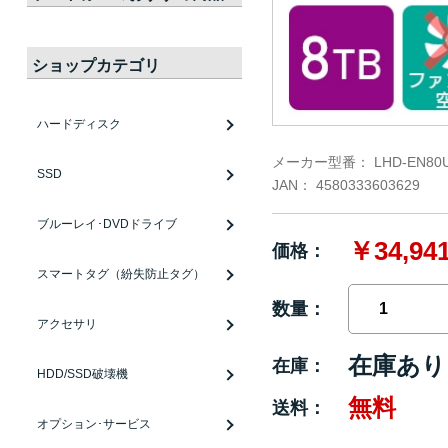
ショップカテゴリ
ハードディスク
メーカー型番：
LHD-EN80
SSD
JAN：
4580333603629
ブルーレイ･DVDドライブ
￥34,94
価格：
スマートタグ（紛失防止タグ）
数量：
アクセサリ
在庫あり
在庫：
HDD/SSD破壊機
無料
送料：
オプション･サービス