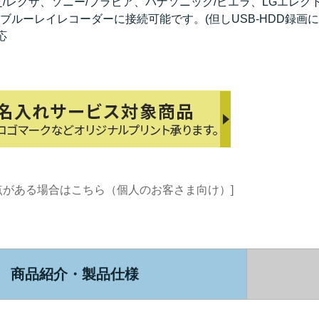
/レグザ、ソニー/ブラビア、パナソニック/ビエラ、LGエレクトロ
ブルーレイレコーダーに接続可能です。(但しUSB-HDD録画
応
点がある場合はこちら（個人のお客さま向け）]
商品紹介・製品仕様