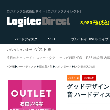
3,980円(税
ハードディスク
SSD
ブルーレイ･DVDドライブ
ゲスト
いらっしゃいませ
様
注目のキーワード：
スマートタグ
テレビ録画HDD
PS5 増設用 内蔵
HOME
ハードディスク
据え置き型
スタンダード
LHD-EN80U3WS
送料無料
グッドデザイン賞受賞
音 ハードディスク 