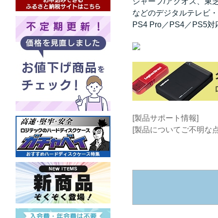
シャープ/アクオス、東芝
などのデジタルテレビ・
PS4 Pro／PS4／PS5対
[製品サポート情報]
[製品についてご不明な