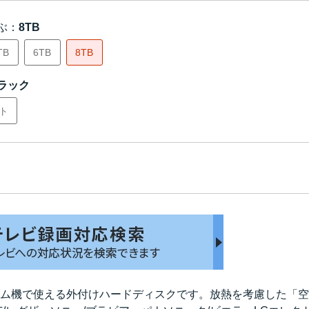
ぶ：
8TB
TB
6TB
8TB
ラック
ト
ム機で使える外付けハードディスクです。放熱を考慮した「空