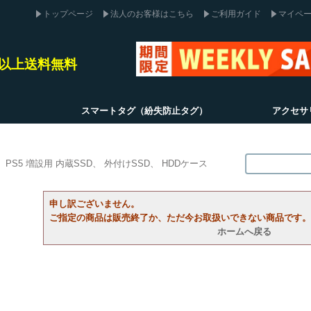
トップページ
法人のお客様はこちら
ご利用ガイド
マイペ
込)以上送料無料
スマートタグ（紛失防止タグ）
アクセサ
PS5 増設用 内蔵SSD
外付けSSD
HDDケース
申し訳ございません。
ご指定の商品は販売終了か、ただ今お取扱いできない商品です。
ホームへ戻る