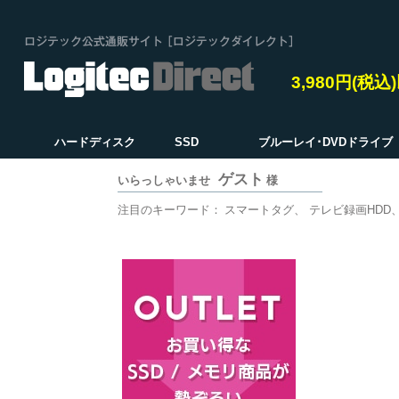
3,980円(税
ハードディスク
SSD
ブルーレイ･DVDドライブ
ゲスト
いらっしゃいませ
様
注目のキーワード：
スマートタグ
テレビ録画HDD