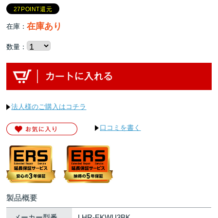
27POINT還元
在庫あり
在庫：
数量：
法人様のご購入はコチラ
口コミを書く
製品概要
メーカー型番
LHR-EKWU3BK