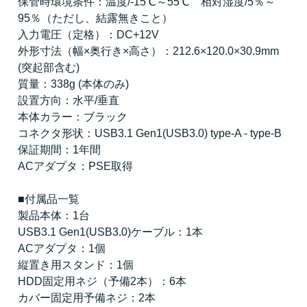
保管時環境条件：温度/-15℃～55℃ 相対湿度/5％～
95％（ただし、結露無きこと）
入力電圧（定格）：DC+12V
外形寸法（幅×奥行き×高さ）：212.6×120.0×30.9mm
(突起部含む)
質量：338g (本体のみ)
設置方向：水平/垂直
本体カラー：ブラック
コネクタ形状：USB3.1 Gen1(USB3.0) type-A - type-B
保証期間：1年間
ACアダプタ：PSE取得
■付属品一覧
製品本体：1台
USB3.1 Gen1(USB3.0)ケーブル：1本
ACアダプタ：1個
縦置き用スタンド：1個
HDD固定用ネジ（予備2本）：6本
カバー固定用予備ネジ：2本