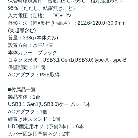
保管時環境条件：温度/-15℃～55℃ 相対湿度/5％～
95％（ただし、結露無きこと）
入力電圧（定格）：DC+12V
外形寸法（幅×奥行き×高さ）：212.6×120.0×30.9mm
(突起部含む)
質量：338g (本体のみ)
設置方向：水平/垂直
本体カラー：ブラック
コネクタ形状：USB3.1 Gen1(USB3.0) type-A - type-B
保証期間：1年間
ACアダプタ：PSE取得
■付属品一覧
製品本体：1台
USB3.1 Gen1(USB3.0)ケーブル：1本
ACアダプタ：1個
縦置き用スタンド：1個
HDD固定用ネジ（予備2本）：6本
カバー固定用予備ネジ：2本