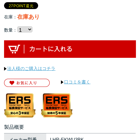
27POINT還元
在庫あり
在庫：
数量：
法人様のご購入はコチラ
口コミを書く
製品概要
メーカー型番
LHR-EKWU3BK