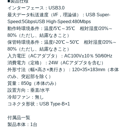
■製品仕様
インターフェース：USB3.0
最大データ転送速度（I/F，理論値）：USB Super-
Speed:5GbpsUSB High-Speed:480Mbps
動作時環境条件：温度/5℃～35℃ 相対湿度/20%～
80%（ただし、結露なきこと）
保管時環境条件：温度/-20℃～50℃ 相対湿度/20%～
80%（ただし、結露なきこと）
入力電圧（ACアダプタ）：AC100V±10％ 50/60Hz
消費電力（定格）：24W（ACアダプタを含む）
外形寸法（幅×高さ×奥行き）：120×35×183mm（本体
のみ、突起部を除く）
質量：850g（本体のみ）
設置方向：垂直/水平
冷却ファン：無し
コネクタ形状：USB Type-B×1
付属品一覧
製品本体：1台