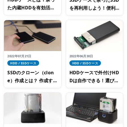
た内蔵HDDを有効活用
を再利用しよう！便利
したい時におすすめ！
に使えるおすすめ商品
の選び方
2022年07月21日
2022年06月30日
HDD / SSDケース
HDD / SSDケース
SSDのクローン（clon
HDDケースで外付けHD
e）作成とは？ 作成する
Dは自作できる！選び方
必要性と注意点
のコツとロジテックの
おすすめ商品