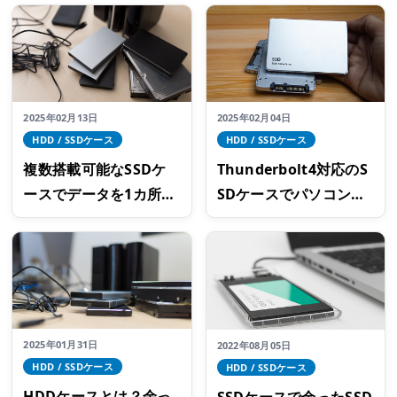
SDを増設する方法
を行えるケースの選び
方
2025年02月13日
2025年02月04日
HDD / SSDケース
HDD / SSDケース
複数搭載可能なSSDケ
Thunderbolt4対応のS
ースでデータを1カ所に
SDケースでパソコンの
まとめよう！データ保
ストレージを増設しよ
存に便利なロジテック
う！使用上の注意点
のおすすめ製品
は？
2025年01月31日
2022年08月05日
HDD / SSDケース
HDD / SSDケース
HDDケースとは？余っ
SSDケースで余ったSSD